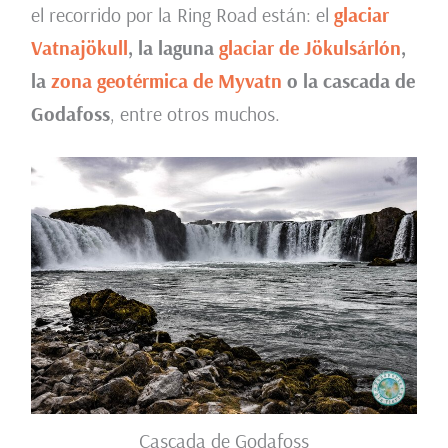
el recorrido por la Ring Road están: el
glaciar
Vatnajökull
, la laguna
glaciar de Jökulsárlón
,
la
zona geotérmica de Myvatn
o la cascada de
Godafoss
, entre otros muchos.
Cascada de Godafoss