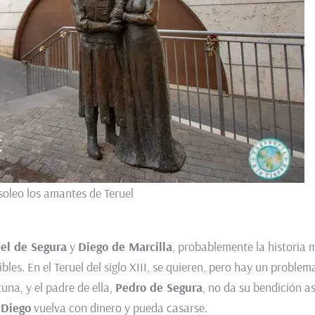
soleo los amantes de Teruel
bel de Segura
y
Diego de Marcilla
, probablemente la historia 
s. En el Teruel del siglo XIII, se quieren, pero hay un problem
tuna, y el padre de ella,
Pedro de Segura
, no da su bendición as
e
Diego
vuelva con dinero y pueda casarse.