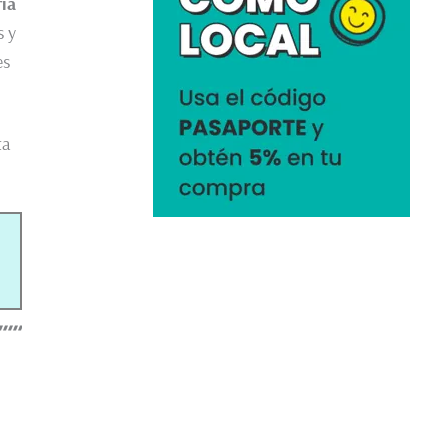
ía
s y
es
ta