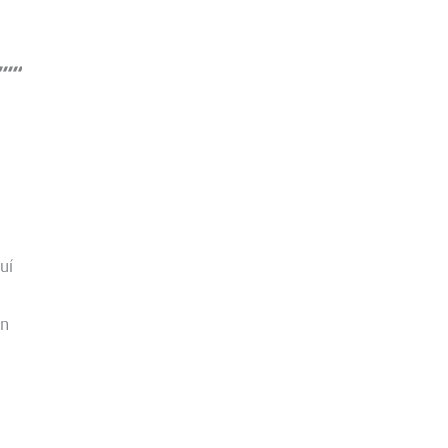
uí
en