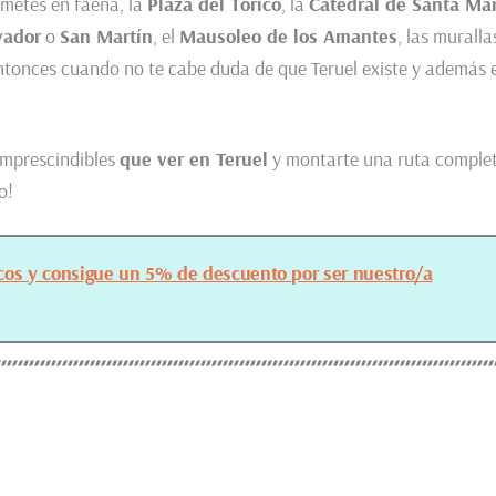
 metes en faena, la
Plaza del Torico
, la
Catedral de Santa Mar
vador
o
San Martín
, el
Mausoleo de los Amantes
, las muralla
entonces cuando no te cabe duda de que Teruel existe y además 
imprescindibles
que ver en Teruel
y montarte una ruta comple
o!
ecos y consigue un 5% de descuento por ser nuestro/a