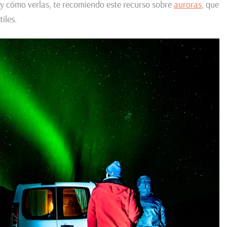
 y cómo verlas, te recomiendo este recurso sobre
auroras
, que
iles.