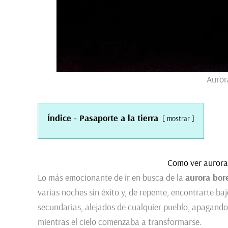
Auror
Índice - Pasaporte a la tierra
mostrar
Como ver auroras
Lo más emocionante de ir en busca de la
aurora bor
varias noches sin éxito y, de repente, encontrarte ba
secundarias, alejados de cualquier pueblo, apagando e
mientras el cielo comenzaba a transformarse.