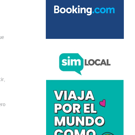
ue
ir,
ero