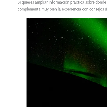
Si quieres ampliar información práctica sobre dónde
complementa muy bien la experiencia con consejos út