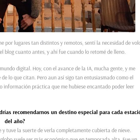
 por lugares tan distintos y remotos, sentí la necesidad de vol
l blog cuanto antes, y ahí fue cuando lo retomé de lleno.
mundo digital. Hoy, con el avance de la IA, mucha gente, y me
te de lo que citan. Pero aun así sigo tan entusiasmado como el
ito información práctica que me hubiese encantado poder leer
odrías recomendarnos un destino especial para cada estaci
del año?
 y tuve la suerte de verla completamente cubierta de nieve.
en globo suele ser más económico que en temporada alta. Fue un