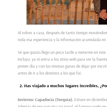
Al volver a casa, después de tanto tiempo moviéndome
toda esa experiencia y la información acumulada en e
Sé que quizás llego un poco tarde a meterme en este 
incluyo, ya ni entra a los sitios web para ver la fuen
primer día y con las mismas ganas de dejar por escr
antes de ir a los destinos a los que fui.
2. Has viajado a muchos lugares increíbles, ¿P
Invierno: Capadocia (Turquía).
Estuve en diciembre
Además de ese paisaje casi irreal, el famoso vuelo 