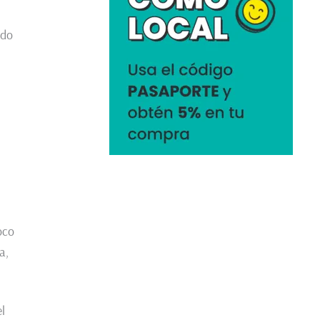
ado
oco
a,
l