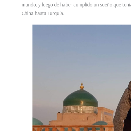
mundo, y luego de haber cumplido un sueño que tení
China hasta Turquía.