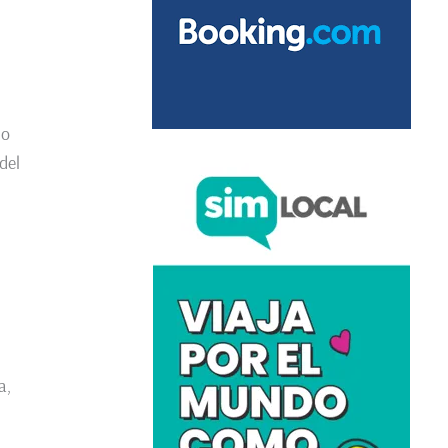
do
 del
a,