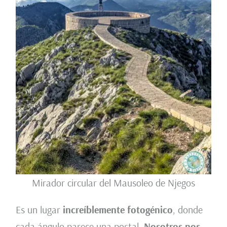
Mirador circular del Mausoleo de Njegos
Es un lugar
increíblemente fotogénico
, donde
cada ángulo parece una postal.
Nosotros nos