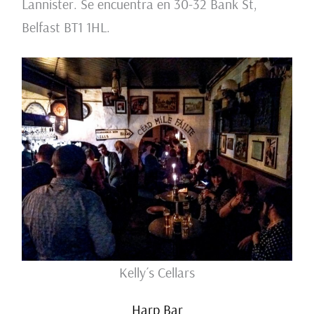
Lannister. Se encuentra en 30-32 Bank St,
Belfast BT1 1HL.
Kelly´s Cellars
Harp Bar