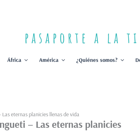
África
América
¿Quiénes somos?
D
 Las eternas planicies llenas de vida
ngueti – Las eternas planicies