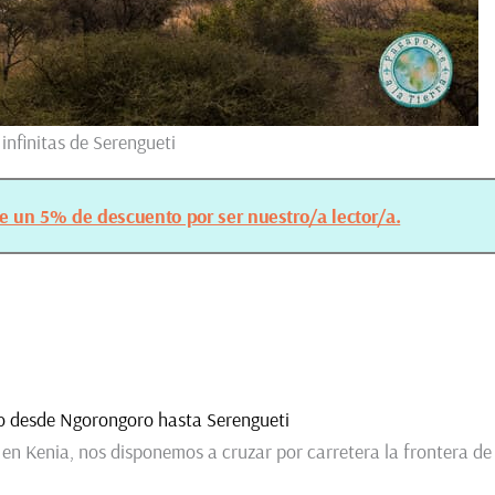
infinitas de Serengueti
ue un 5% de descuento por ser nuestro/a lector/a.
rno desde Ngorongoro hasta Serengueti
en Kenia, nos disponemos a cruzar por carretera la frontera de