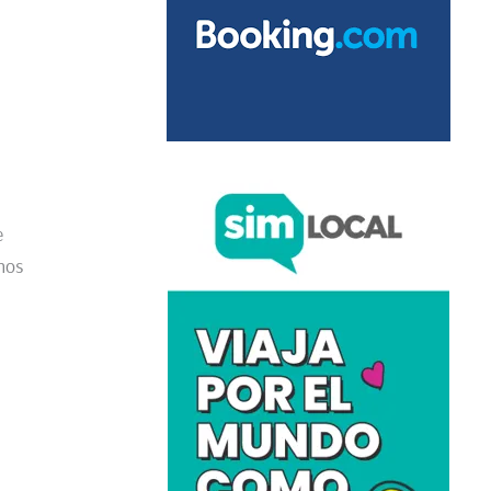
e
nos