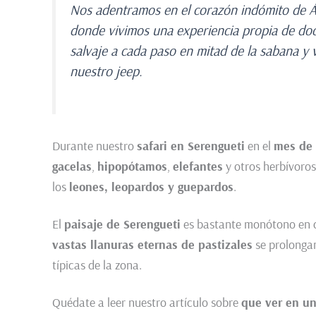
Nos adentramos en el corazón indómito de Áfri
donde vivimos una experiencia propia de do
salvaje a cada paso en mitad de la sabana y
nuestro jeep.
Durante nuestro
safari en Serengueti
en el
mes de 
gacelas
,
hipopótamos
,
elefantes
y otros herbívoro
los
leones, leopardos y guepardos
.
El
paisaje de Serengueti
es bastante monótono en c
vastas llanuras eternas de pastizales
se prolongan
típicas de la zona.
Quédate a leer nuestro artículo sobre
que ver en un