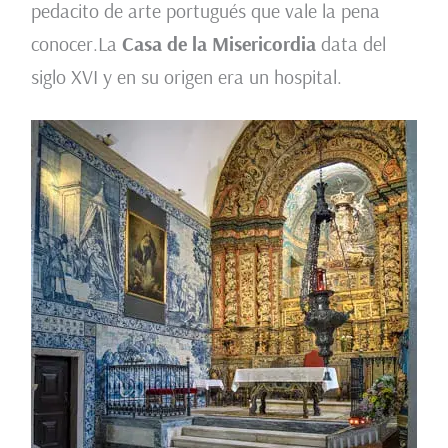
pedacito de arte portugués que vale la pena
conocer.La
Casa de la Misericordia
data del
siglo XVI y en su origen era un hospital.