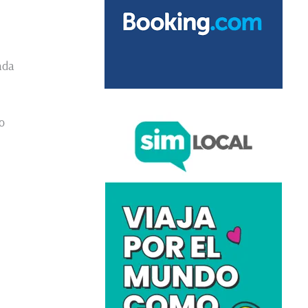
ada
o