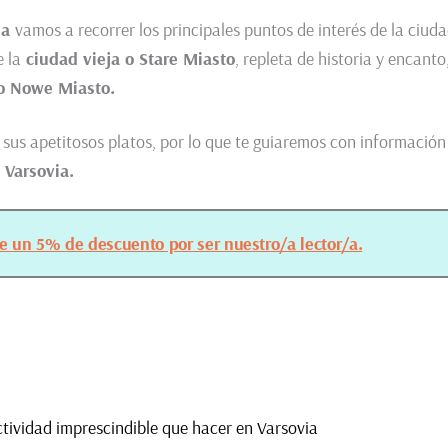
ia
vamos a recorrer los principales puntos de interés de la ciud
 la
ciudad vieja o Stare Miasto
, repleta de historia y encanto,
o Nowe Miasto.
 sus apetitosos platos, por lo que te guiaremos con información
 Varsovia.
ue un 5% de descuento por ser nuestro/a lector/a.
ctividad imprescindible que hacer en Varsovia