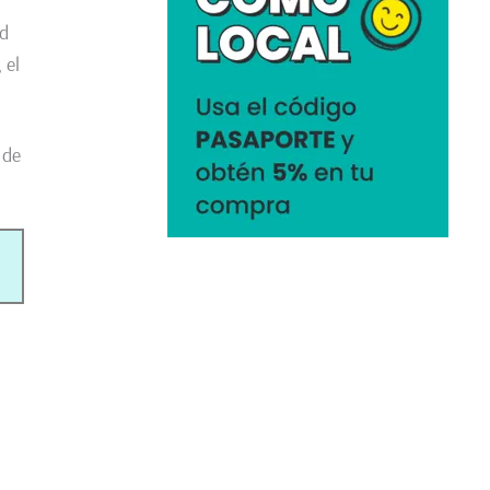
ad
 el
 de