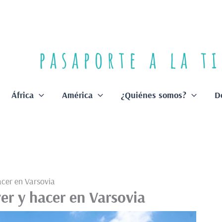
África
América
¿Quiénes somos?
D
acer en Varsovia
er y hacer en Varsovia