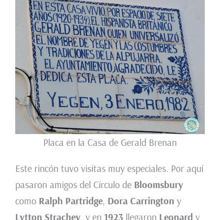
Placa en la Casa de Gerald Brenan
Este rincón tuvo visitas muy especiales. Por aquí
pasaron amigos del Círculo de
Bloomsbury
como
Ralph Partridge
,
Dora Carrington
y
Lytton Strachey
, y en
1923
llegaron
Leonard
y