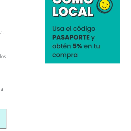
ia.
los
 la