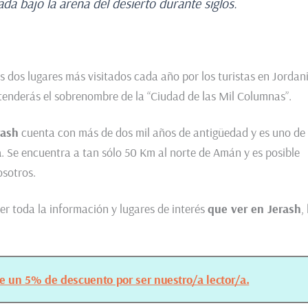
da bajo la arena del desierto durante siglos.
os dos lugares más visitados cada año por los turistas en Jordan
ntenderás el sobrenombre de la “Ciudad de las Mil Columnas”.
rash
cuenta con más de dos mil años de antigüedad y es uno de 
a
. Se encuentra a tan sólo 50 Km al norte de Amán y es posible
osotros.
r toda la información y lugares de interés
que ver en Jerash
,
ue un 5% de descuento por ser nuestro/a lector/a.